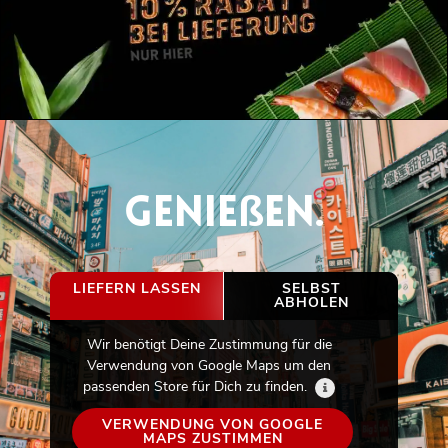
G
e
n
i
e
ß
e
n
.