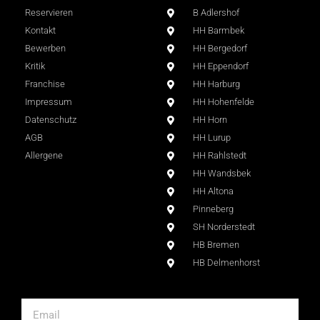
Reservieren
B Adlershof
Kontakt
HH Barmbek
Bewerben
HH Bergedorf
Kritik
HH Eppendorf
Franchise
HH Harburg
Impressum
HH Hohenfelde
Datenschutz
HH Horn
AGB
HH Lurup
Allergene
HH Rahlstedt
HH Wandsbek
HH Altona
Pinneberg
SH Norderstedt
HB Bremen
HB Delmenhorst